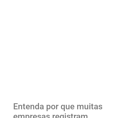
Registro de marcas em lote:
quando vale a pena
proteger mais de uma
marca ao mesmo tempo?
Entenda por que muitas
empresas registram